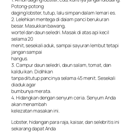
Potong-potong
daging lobster, tutup, lalu simpan dalam lemari es.
2. Lelehkan mentega di daiam panci berukuran
besar. Masukkan bawang,
wortel dan daun seledri. Masak di atas api kecil
selama 20
menit, sesekali aduk, sampai sayuran lembut tetapi
jangan sampai
hangus.
3. Campur daun seledri, daun salam, tomat, dan
kaldu ikan. Didihkan
tanpa ditutup pancinya selama 45 menit. Sesekali
diaduk agar
bumbunya merata.
4. Hidangkan dengan senyum ceria. Senyum Anda
akan menambah
kelezatan masakan ini.
Lobster, hidangan para raja, kaisar, dan selebritis ini
sekarang dapat Anda