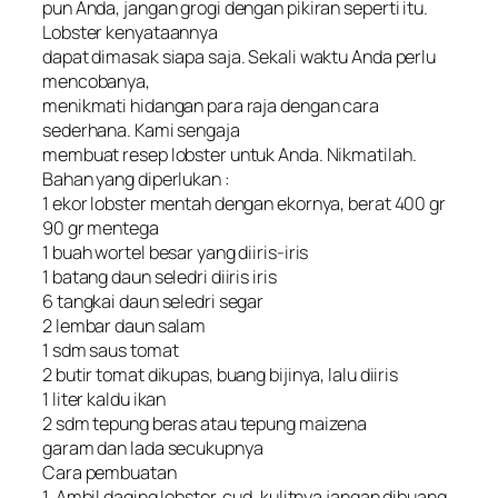
pun Anda, jangan grogi dengan pikiran seperti itu.
Lobster kenyataannya
dapat dimasak siapa saja. Sekali waktu Anda perlu
mencobanya,
menikmati hidangan para raja dengan cara
sederhana. Kami sengaja
membuat resep lobster untuk Anda. Nikmatilah.
Bahan yang diperlukan :
1 ekor lobster mentah dengan ekornya, berat 400 gr
90 gr mentega
1 buah wortel besar yang diiris-iris
1 batang daun seledri diiris iris
6 tangkai daun seledri segar
2 lembar daun salam
1 sdm saus tomat
2 butir tomat dikupas, buang bijinya, lalu diiris
1 liter kaldu ikan
2 sdm tepung beras atau tepung maizena
garam dan lada secukupnya
Cara pembuatan
1. Ambil daging lobster, cud, kulitnya jangan dibuang.