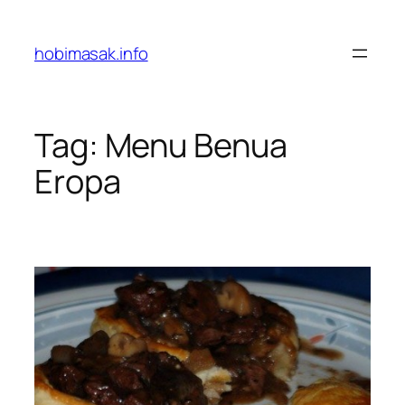
Skip
to
hobimasak.info
content
Tag:
Menu Benua
Eropa