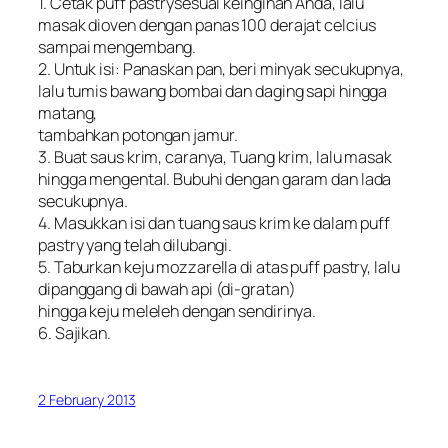
1. Cetak puff pastrysesuai keinginan Anda, lalu
masak dioven dengan panas 100 derajat celcius
sampai mengembang.
2. Untuk isi: Panaskan pan, beri minyak secukupnya,
lalu tumis bawang bombai dan daging sapi hingga
matang,
tambahkan potongan jamur.
3. Buat saus krim, caranya, Tuang krim, lalu masak
hingga mengental. Bubuhi dengan garam dan lada
secukupnya.
4. Masukkan isi dan tuang saus krim ke dalam puff
pastry yang telah dilubangi.
5. Taburkan keju mozzarella di atas puff pastry, lalu
dipanggang di bawah api (di-gratan)
hingga keju meleleh dengan sendirinya.
6. Sajikan.
2 February 2013