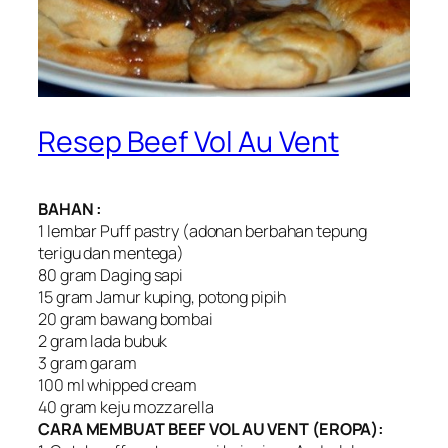
Resep Beef Vol Au Vent
BAHAN :
1 lembar Puff pastry (adonan berbahan tepung
terigu dan mentega)
80 gram Daging sapi
15 gram Jamur kuping, potong pipih
20 gram bawang bombai
2 gram lada bubuk
3 gram garam
100 ml whipped cream
40 gram keju mozzarella
CARA MEMBUAT BEEF VOL AU VENT (EROPA):