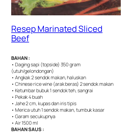
Resep Marinated Sliced
Beef
BAHAN :
• Daging sapi (topside) 350 gram
(utuh/gelondongan)
• Angkak 2 sendok makan, haluskan
• Chinese rice wine (arak beras) 2 sendok makan
• Ketumbar bubuk 1 sendok teh, sangrai
• Pekak 4 buah
• Jahe 2 cm, kupas dan iris tipis
• Merica utuh 1 sendok makan, tumbuk kasar
• Garam secukupnya
• Air 1500 ml
BAHAN SAUS :