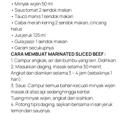
• Minyak wijen 50 ml
• Saus tomat 2 sendok makan
• Tauco manis 1 sendok makan
• Cabai merah kering 2 sendok makan, cincang
halus
• Jus jeruk 125 ml
• Gula pasir 1 sendok makan
• Garam secukupnya
CARA MEMBUAT MARINATED SLICED BEEF :
1. Campur angkak, air dan bumbu yang lain. Didihkan.
2. Masukkan daging, masak selama 30 menit.
Angkat dan diamkan selama 3 – 4 jam (sebaiknya 1
hari).
3. Saus: Campur semua bahan kecuali minyak wijen
masak di atas api sedang hingga kental.
Tuang minyak wijen, angkat dan sisihkan.
4. Potong tipis daging, sajikan bersama irisan jeruk
lemon dan sausnya.