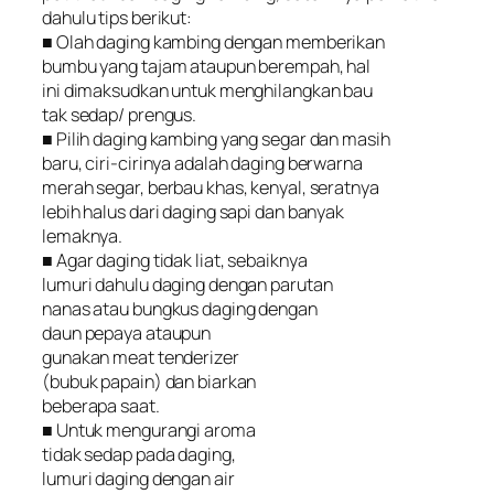
dahulu tips berikut:
■ Olah daging kambing dengan memberikan
bumbu yang tajam ataupun berempah, hal
ini dimaksudkan untuk menghilangkan bau
tak sedap/ prengus.
■ Pilih daging kambing yang segar dan masih
baru, ciri-cirinya adalah daging berwarna
merah segar, berbau khas, kenyal, seratnya
lebih halus dari daging sapi dan banyak
lemaknya.
■ Agar daging tidak liat, sebaiknya
lumuri dahulu daging dengan parutan
nanas atau bungkus daging dengan
daun pepaya ataupun
gunakan meat tenderizer
(bubuk papain) dan biarkan
beberapa saat.
■ Untuk mengurangi aroma
tidak sedap pada daging,
lumuri daging dengan air