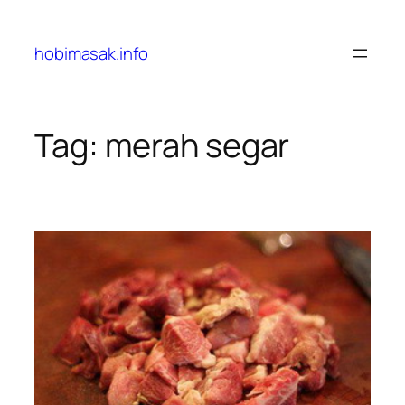
Skip
to
hobimasak.info
content
Tag:
merah segar