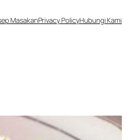
sep Masakan
Privacy Policy
Hubungi Kami