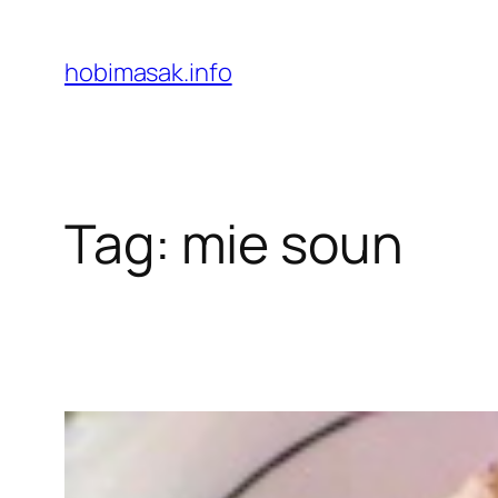
Skip
to
hobimasak.info
content
Tag:
mie soun