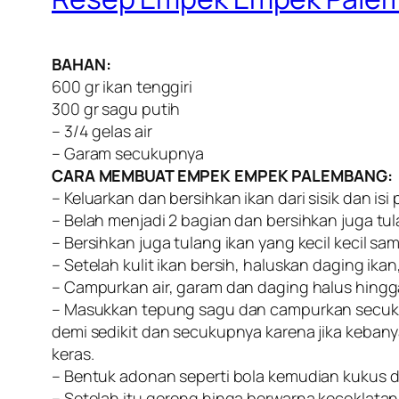
BAHAN:
600 gr ikan tenggiri
300 gr sagu putih
– 3/4 gelas air
– Garam secukupnya
CARA MEMBUAT EMPEK EMPEK PALEMBANG:
– Keluarkan dan bersihkan ikan dari sisik dan isi
– Belah menjadi 2 bagian dan bersihkan juga t
– Bersihkan juga tulang ikan yang kecil kecil sa
– Setelah kulit ikan bersih, haluskan daging ikan
– Campurkan air, garam dan daging halus hingg
– Masukkan tepung sagu dan campurkan secuku
demi sedikit dan secukupnya karena jika keban
keras.
– Bentuk adonan seperti bola kemudian kukus d
– Setelah itu goreng hinga berwarna kecoklatan