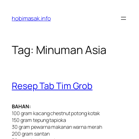
Skip
to
hobimasak.info
content
Tag:
Minuman Asia
Resep Tab Tim Grob
BAHAN:
100 gram kacang chestnut potong kotak
150 gram tepung tapioka
30 gram pewarna makanan warna merah
200 gram santan