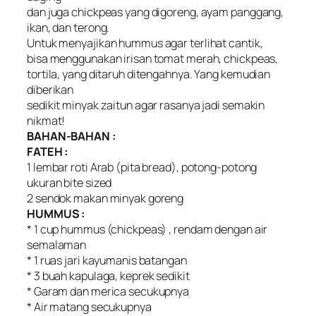
dan juga chickpeas yang digoreng, ayam panggang,
ikan, dan terong.
Untuk menyajikan hummus agar terlihat cantik,
bisa menggunakan irisan tomat merah, chickpeas,
tortila, yang ditaruh ditengahnya. Yang kemudian
diberikan
sedikit minyak zaitun agar rasanya jadi semakin
nikmat!
BAHAN-BAHAN :
FATEH :
1 lembar roti Arab (pita bread), potong-potong
ukuran bite sized
2 sendok makan minyak goreng
HUMMUS :
* 1 cup hummus (chickpeas) , rendam dengan air
semalaman
* 1 ruas jari kayumanis batangan
* 3 buah kapulaga, keprek sedikit
* Garam dan merica secukupnya
* Air matang secukupnya