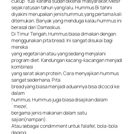
cukup `tua’ karena sudah dikenal masyarakat Mesir
sejak ratusan tahun yang lalu. Hummus Bi tahini
diyakini merupakan jenis hummus yang pertama kali
ditemukan. Banyak yang menduga kalau hummus ini
berasal dari Damaskus.
Di Timur Tengah, Hummus biasa dimakan dengan
menggunakan pita bread. Ini sangat disukai bagi
mereka
yang vegetarian atau yang sedang menjalani
program diet. Kandungan kacang-kacangan menjadi
kombinasi
yang sarat akan protein. Cara menyajikan hummus
sangat sederhana. Pita
bread yang biasa menjadi aduannya bisa dicocol ke
dalam
hummus. Hummus juga biasa disajikan dalam
`meze’,
bergama jenis makanan dalam satu
sajian(nampan).
Atau sebagai condimment untuk falafel; bola-bola
daging