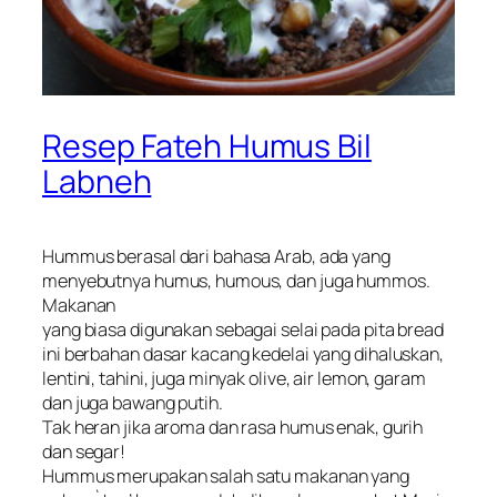
Resep Fateh Humus Bil
Labneh
Hummus berasal dari bahasa Arab, ada yang
menyebutnya humus, humous, dan juga hummos.
Makanan
yang biasa digunakan sebagai selai pada pita bread
ini berbahan dasar kacang kedelai yang dihaluskan,
lentini, tahini, juga minyak olive, air lemon, garam
dan juga bawang putih.
Tak heran jika aroma dan rasa humus enak, gurih
dan segar!
Hummus merupakan salah satu makanan yang