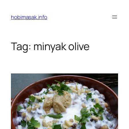
Skip
to
hobimasak.info
content
Tag:
minyak olive