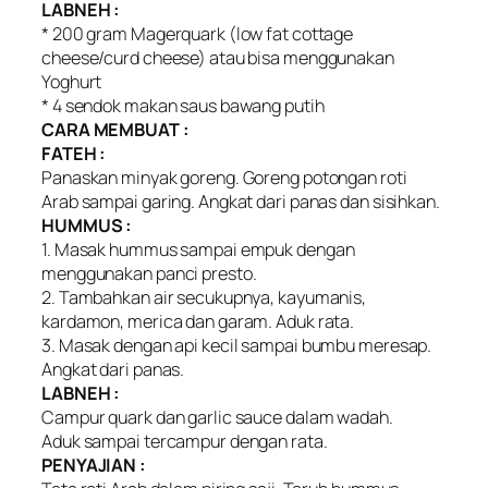
LABNEH :
* 200 gram Magerquark (low fat cottage
cheese/curd cheese) atau bisa menggunakan
Yoghurt
* 4 sendok makan saus bawang putih
CARA MEMBUAT :
FATEH :
Panaskan minyak goreng. Goreng potongan roti
Arab sampai garing. Angkat dari panas dan sisihkan.
HUMMUS :
1. Masak hummus sampai empuk dengan
menggunakan panci presto.
2. Tambahkan air secukupnya, kayumanis,
kardamon, merica dan garam. Aduk rata.
3. Masak dengan api kecil sampai bumbu meresap.
Angkat dari panas.
LABNEH :
Campur quark dan garlic sauce dalam wadah.
Aduk sampai tercampur dengan rata.
PENYAJIAN :