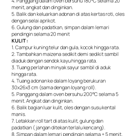
4. Panggang dalam oven bersuhu 180°C selama 20
menit, angkat dan dinginkan.
5. Balik dan keluarkan adonan di atas kertas roti, oles
dengan selai aprikot.
6. Gulung dan padatkan, simpan dalam lemari
pendingin selama 20 menit
KULIT :
1. Campur kuning telur dan gula, kocok hingga rata.
2. Tambahkan maizena sedikit demi sedikit sambil
diaduk dengan sendok kayu hingga rata.
3. Tuang perlahan minyak sayur sambil di aduk
hingga rata.
4. Tuang adonan ke dalam loyang berukuran
30x26x3 cm (sama dengan loyang roll).
5. Panggang dalam oven bersuhu 200°C selama 5
menit. Angkat dan dinginkan.
6. Balik bagian luar kulit, oles dengan susu kental
manis.
7. Letakkan roll tart di atas kulit, gulung dan
padatkan ( jangan ditekan terlalu kencang).
8. Simpan dalam lemari pendingin selama + 5 menit.