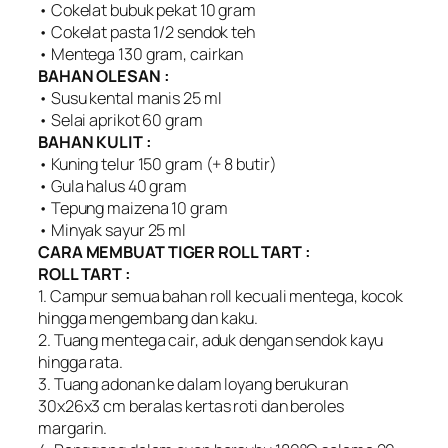
• Cokelat bubuk pekat 10 gram
• Cokelat pasta 1/2 sendok teh
• Mentega 130 gram, cairkan
BAHAN OLESAN :
• Susu kental manis 25 ml
• Selai aprikot 60 gram
BAHAN KULIT :
• Kuning telur 150 gram (+ 8 butir)
• Gula halus 40 gram
• Tepung maizena 10 gram
• Minyak sayur 25 ml
CARA MEMBUAT TIGER ROLL TART :
ROLL TART :
1. Campur semua bahan roll kecuali mentega, kocok
hingga mengembang dan kaku.
2. Tuang mentega cair, aduk dengan sendok kayu
hingga rata.
3. Tuang adonan ke dalam loyang berukuran
30x26x3 cm beralas kertas roti dan beroles
margarin.