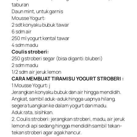
taburan
Daun mint, untuk garnis
Mousse Yogurt:
2 sdt konyaku bubuk tawar
6 sdm air
250 ml yogurt kental tawar
4 sdm madu
Coulis stroberi:
250 g stroberi segar (bisa diganti: bluberi)
2 sdm madu
1/2 sdm air jeruk lemon
CARA MEMBUAT TIRAMISU YOGURT STROBERI :
1 Mousse Yogurt: j
Jerangkan konyaku bubuk dan air hingga mendidih.
Angkat, sambil aduk-aduk hingga uapnya hilang,
segera tuangkan ke dalam yogurt dan madu.
Aduk rata, sisihkan.
2. Coulis stroberi: jerangkan stroberi, madu, air jeruk
lemon di api sedang hingga mendidih sambil tekan-
tekan stroberi agar agak hancur.