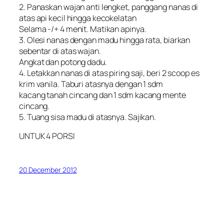
2. Panaskan wajan anti lengket, panggang nanas di
atas api kecil hingga kecokelatan
Selama -/+ 4 menit. Matikan apinya.
3. Olesi nanas dengan madu hingga rata, biarkan
sebentar di atas wajan.
Angkat dan potong dadu.
4. Letakkan nanas di atas piring saji, beri 2 scoop es
krim vanila. Taburi atasnya dengan 1 sdm
kacang tanah cincang dan 1 sdm kacang mente
cincang.
5. Tuang sisa madu di atasnya. Sajikan.
UNTUK 4 PORSI
20 December 2012