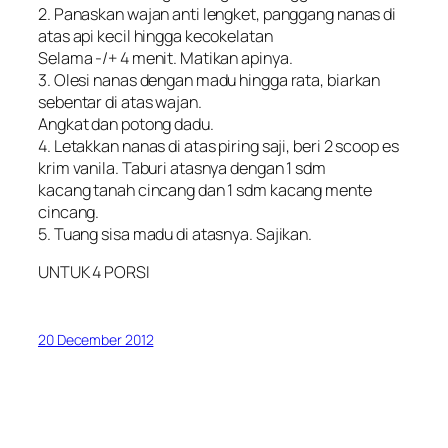
2. Panaskan wajan anti lengket, panggang nanas di
atas api kecil hingga kecokelatan
Selama -/+ 4 menit. Matikan apinya.
3. Olesi nanas dengan madu hingga rata, biarkan
sebentar di atas wajan.
Angkat dan potong dadu.
4. Letakkan nanas di atas piring saji, beri 2 scoop es
krim vanila. Taburi atasnya dengan 1 sdm
kacang tanah cincang dan 1 sdm kacang mente
cincang.
5. Tuang sisa madu di atasnya. Sajikan.
UNTUK 4 PORSI
20 December 2012