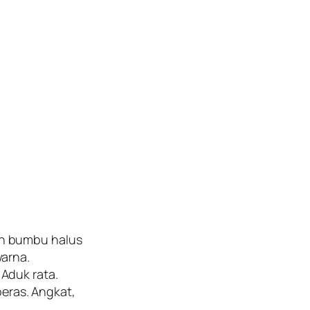
n bumbu halus
arna.
Aduk rata.
beras. Angkat,