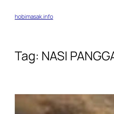
Skip
to
hobimasak.info
content
Tag:
NASI PANGG