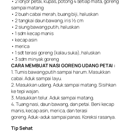
• 2 lonjor petai, kupas, potong 4 setiap mata, goreng
sampai matang
• 2 buah cabai merah, buang biji, haluskan
• 2 tangkai daun bawang, iris ½ cm
• 2 siung bawang putih, haluskan
• 1 sdm kecap manis
• kecap asin
• merica
• 1 sdt terasi goreng (kalau suka), haluskan
• 3 sdm minyak goreng
CARA MEMBUAT NASI GORENG UDANG PETAI :
1. Tumis bawang putih sampai harum. Masukkan
cabai. Aduk sampai layu.
2. Masukkan udang. Aduk sampai matang. Sisihkan
ke tepi wajan.
3. Masukkan telur. Aduk sampai matang.
4. Tuang nasi, daun bawang, dan petai. Beni kecap
manis, kecap asin, merica, dan terasi
goreng. Aduk-aduk sampai panas. Koreksi rasanya.
Tip Sehat