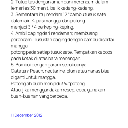
2. Tutup tas dengan aman dan merendam dalam
lemari es 30 menit, balik kadang-kadang.
3. Sementara itu, rendam 12 “bambu tusuk sate
dalam air. Kupas mangga dan potong
menjadi 3 / 4 berkeping-keping.
4. Ambil daging dari rendaman; membuang
perendam. Tusuklah daging dengan bambu disertai
mangga
potong pada setiap tusuk sate. Tempatkan kabobs
pada kotak di atas bara menengah.
5. Bumbui dengan garam secukupnya.
Catatan: Peach, nectarine, plum atau nanas bisa
diganti untuk mangga.
Potonglah buah menjadi 3/4 “potong.
Atau, jika menggandakan resep, coba gunakan
buah-buahan yang berbeda.
11 December 2012