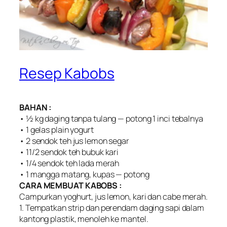
Resep Kabobs
BAHAN :
• ½ kg daging tanpa tulang — potong 1 inci tebalnya
• 1 gelas plain yogurt
• 2 sendok teh jus lemon segar
• 11/2 sendok teh bubuk kari
• 1/4 sendok teh lada merah
• 1 mangga matang, kupas — potong
CARA MEMBUAT KABOBS :
Campurkan yoghurt, jus lemon, kari dan cabe merah.
1. Tempatkan strip dan perendam daging sapi dalam
kantong plastik, menoleh ke mantel.