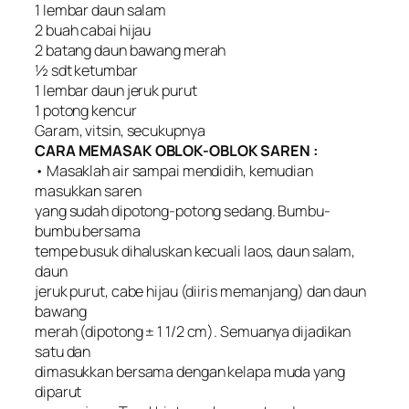
1 lembar daun salam
2 buah cabai hijau
2 batang daun bawang merah
½ sdt ketumbar
1 lembar daun jeruk purut
1 potong kencur
Garam, vitsin, secukupnya
CARA MEMASAK OBLOK-OBLOK SAREN :
• Masaklah air sampai mendidih, kemudian
masukkan saren
yang sudah dipotong-potong sedang. Bumbu-
bumbu bersama
tempe busuk dihaluskan kecuali laos, daun salam,
daun
jeruk purut, cabe hijau (diiris memanjang) dan daun
bawang
merah (dipotong ± 1 1/2 cm). Semuanya dijadikan
satu dan
dimasukkan bersama dengan kelapa muda yang
diparut