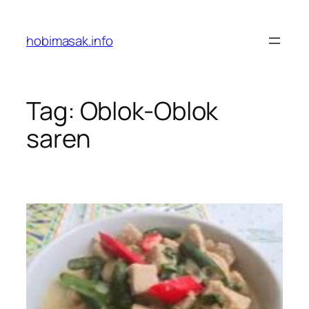
Skip
to
hobimasak.info
content
Tag:
Oblok-Oblok
saren