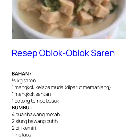
Resep Oblok-Oblok Saren
BAHAN :
½ kg saren
1 mangkok kelapa muda (diparut memanjang)
1 mangkok santan
1 potong tempe busuk
BUMBU :
4 buah bawang merah
2 siung bawang putih
2 biji kemiri
1 iris laos