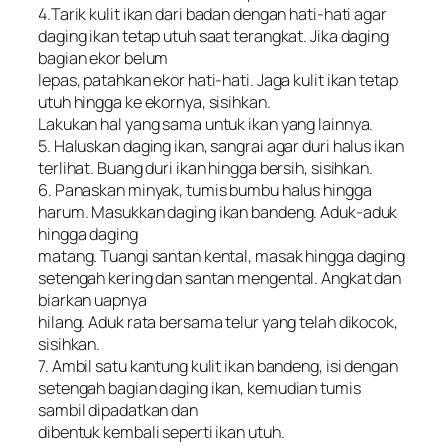
4.Tarik kulit ikan dari badan dengan hati-hati agar
daging ikan tetap utuh saat terangkat. Jika daging
bagian ekor belum
lepas, patahkan ekor hati-hati. Jaga kulit ikan tetap
utuh hingga ke ekornya, sisihkan.
Lakukan hal yang sama untuk ikan yang lainnya.
5. Haluskan daging ikan, sangrai agar duri halus ikan
terlihat. Buang duri ikan hingga bersih, sisihkan.
6. Panaskan minyak, tumis bumbu halus hingga
harum. Masukkan daging ikan bandeng. Aduk-aduk
hingga daging
matang. Tuangi santan kental, masak hingga daging
setengah kering dan santan mengental. Angkat dan
biarkan uapnya
hilang. Aduk rata bersama telur yang telah dikocok,
sisihkan.
7. Ambil satu kantung kulit ikan bandeng, isi dengan
setengah bagian daging ikan, kemudian tumis
sambil dipadatkan dan
dibentuk kembali seperti ikan utuh.