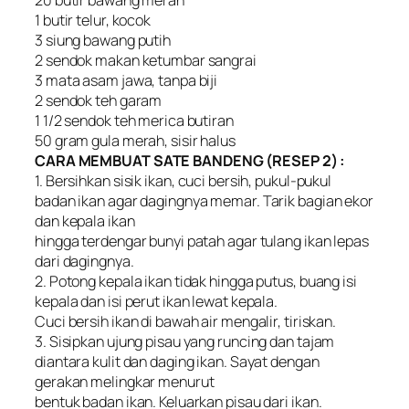
1 butir telur, kocok
3 siung bawang putih
2 sendok makan ketumbar sangrai
3 mata asam jawa, tanpa biji
2 sendok teh garam
1 1/2 sendok teh merica butiran
50 gram gula merah, sisir halus
CARA MEMBUAT SATE BANDENG (RESEP 2) :
1. Bersihkan sisik ikan, cuci bersih, pukul-pukul
badan ikan agar dagingnya memar. Tarik bagian ekor
dan kepala ikan
hingga terdengar bunyi patah agar tulang ikan lepas
dari dagingnya.
2. Potong kepala ikan tidak hingga putus, buang isi
kepala dan isi perut ikan lewat kepala.
Cuci bersih ikan di bawah air mengalir, tiriskan.
3. Sisipkan ujung pisau yang runcing dan tajam
diantara kulit dan daging ikan. Sayat dengan
gerakan melingkar menurut
bentuk badan ikan. Keluarkan pisau dari ikan.