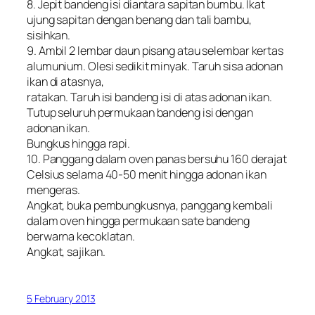
8. Jepit bandeng isi diantara sapitan bumbu. Ikat
ujung sapitan dengan benang dan tali bambu,
sisihkan.
9. Ambil 2 lembar daun pisang atau selembar kertas
alumunium. Olesi sedikit minyak. Taruh sisa adonan
ikan di atasnya,
ratakan. Taruh isi bandeng isi di atas adonan ikan.
Tutup seluruh permukaan bandeng isi dengan
adonan ikan.
Bungkus hingga rapi.
10. Panggang dalam oven panas bersuhu 160 derajat
Celsius selama 40-50 menit hingga adonan ikan
mengeras.
Angkat, buka pembungkusnya, panggang kembali
dalam oven hingga permukaan sate bandeng
berwarna kecoklatan.
Angkat, sajikan.
5 February 2013