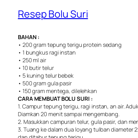
Resep Bolu Suri
BAHAN :
• 200 gram tepung terigu protein sedang
• 1 bungkus ragi instan
• 250 ml air
• 10 butir telur
• 5 kuning telur bebek
• 500 gram gula pasir
• 150 gram mentega, dilelehkan
CARA MEMBUAT BOLU SURI :
1. Campur tepung terigu, ragi instan, an air. Aduk
Diamkan 20 menit sampai mengembang.
2. Masukkan campuran telur, gula pasir, dan men
3. Tuang ke dalam dua loyang tulban diameter 
dan ditabur tepung terigu.