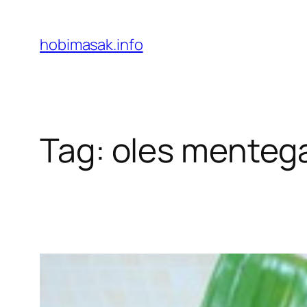
Skip
to
hobimasak.info
content
Tag:
oles menteg