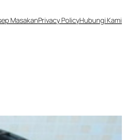
sep Masakan
Privacy Policy
Hubungi Kami