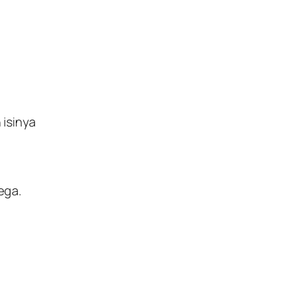
 isinya
ega.