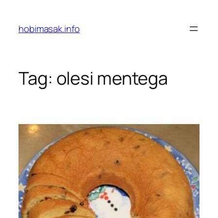
Skip
to
hobimasak.info
content
Tag:
olesi mentega