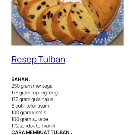
Resep Tulban
BAHAN :
250 gram mentega
175 gram tepung terigu
175 gram gula halus
6 butir telur ayam
100 gram kismis
100 gram sukade
1 /2 sendok teh vanili
CARA MEMBUAT TULBAN :