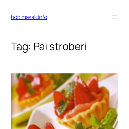
Skip
to
hobimasak.info
content
Tag:
Pai stroberi