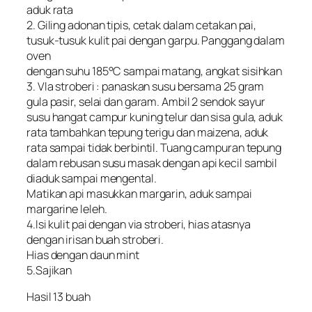
aduk rata
2. Giling adonan tipis, cetak dalam cetakan pai,
tusuk-tusuk kulit pai dengan garpu. Panggang dalam
oven
dengan suhu 185°C sampai matang, angkat sisihkan
3. Vla stroberi : panaskan susu bersama 25 gram
gula pasir, selai dan garam. Ambil 2 sendok sayur
susu hangat campur kuning telur dan sisa gula, aduk
rata tambahkan tepung terigu dan maizena, aduk
rata sampai tidak berbintil. Tuang campuran tepung
dalam rebusan susu masak dengan api kecil sambil
diaduk sampai mengental.
Matikan api masukkan margarin, aduk sampai
margarine leleh.
4.Isi kulit pai dengan via stroberi, hias atasnya
dengan irisan buah stroberi.
Hias dengan daun mint
5.Sajikan
Hasil 13 buah