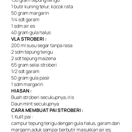
150 gram tepung terigu
1 butir kuning telur, kocok rata
50 gram margarin
1/4 sdt garam
1 sdm air es
40 gram gula halus
VLA STROBERI :
200 ml susu segar tanpa rasa
2 sdm tepung terigu
2 sdt tepung maizena
65 gram selai stroberi
1/2 sdt garam
50 gram gula pasir
1 sdm margarin
HIASAN :
Buah stroberi secukupnya, iris
Daun mint secukupnya
CARA MEMBUAT PAI STROBERI :
1. Kulit pai :
campur tepung terigu dengan gula halus, garam dan
margarin,aduk sampai berbutir masukkan air es,