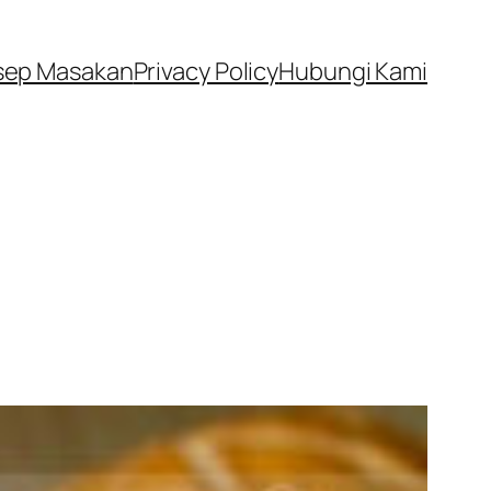
sep Masakan
Privacy Policy
Hubungi Kami