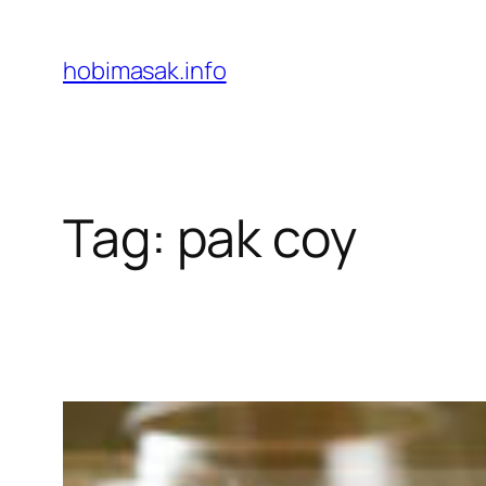
Skip
to
hobimasak.info
content
Tag:
pak coy