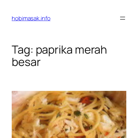
Skip
to
hobimasak.info
content
Tag:
paprika merah
besar