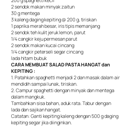
200 g spaghetti kecil
2 sendok makan minyak zaitun
30 g mentega
3 kaleng daging kepiting @ 200 g, tiriskan
1 paprika merah besar, iris tipis memanjang
2 sendok teh kulit jeruk lemon, parut
1/4 cangkir keju permesan parut
2 sendok makan kucai cincang
1/4 cangkir peterseli segar cincang
lada hitam bubuk
CARA MEMBUAT SALAD PASTA HANGAT dan
KEPITING :
1. Patahkan spaghetti menjadi 2 dan masak dalam air
mendidih sampai lunak, tiriskan.
2. Campur spaghetti dengan minyak dan mentega
dalam mangkuk.
Tambahkan sisa bahan, aduk rata. Tabur dengan
lada dan sajikan hangat.
Catatan: Ganti kepiting kaleng dengan 500 g daging
kepiting segar jika diinginkan.