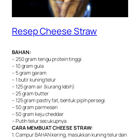
Resep Cheese Straw
BAHAN:
– 250 gram terigu protein tinggi
– 10 gram gula
– 5 gram garam
– 1 butir kuning telur
– 125 gram air (kurang lebih)
– 25 gram butter
– 125 gram pastry fat, bentuk pipih persegi.
– 50 gram parmesan
– 50 gram keju cheddar
– Putih telur secukupnya
CARA MEMBUAT CHEESE STRAW:
1. Campur BAHAN kering, masukkan kuning telur dan