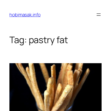
Skip
to
hobimasak.info
content
Tag:
pastry fat