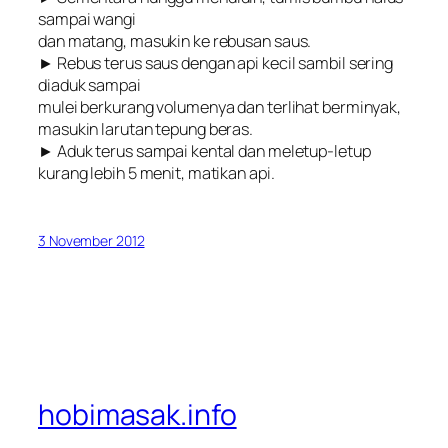
sampai wangi
dan matang, masukin ke rebusan saus.
► Rebus terus saus dengan api kecil sambil sering
diaduk sampai
mulei berkurang volumenya dan terlihat berminyak,
masukin larutan tepung beras.
► Aduk terus sampai kental dan meletup-letup
kurang lebih 5 menit, matikan api.
3 November 2012
hobimasak.info