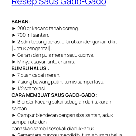
Resep Saus Gado-Gado
BAHAN :
► 200 gr kacang tanah goreng.
► 700 ml santan.
► 2 sdm tepung beras, dilarutkan dengan air dikit
[untuk pengental].
► Garam dan gula merah secukupnya.
► Minyak sayur, untuk numis.
BUMBU HALUS :
► 7 buah cabai merah.
► 7 siung bawang putih, tumis sampai layu.
► 1/2 sdt terasi.
CARA MEMBUAT SAUS GADO-GADO :
► Blender kacang pakai sebagian dari takaran
santan.
► Campur blenderan dengan sisa santan, aduk
sampai rata dan
panaskan sambil sesekali diaduk-aduk.
► Sementara nunggu mendidih, tumis bumbu halus