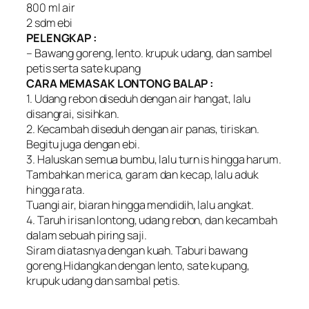
800 ml air
2 sdm ebi
PELENGKAP :
– Bawang goreng, lento. krupuk udang, dan sambel
petis serta sate kupang
CARA MEMASAK LONTONG BALAP :
1. Udang rebon diseduh dengan air hangat, lalu
disangrai, sisihkan.
2. Kecambah diseduh dengan air panas, tiriskan.
Begitu juga dengan ebi.
3. Haluskan semua bumbu, lalu turn is hingga harum.
Tambahkan merica, garam dan kecap, lalu aduk
hingga rata.
Tuangi air, biaran hingga mendidih, lalu angkat.
4. Taruh irisan lontong, udang rebon, dan kecambah
dalam sebuah piring saji.
Siram diatasnya dengan kuah. Taburi bawang
goreng.Hidangkan dengan lento, sate kupang,
krupuk udang dan sambal petis.