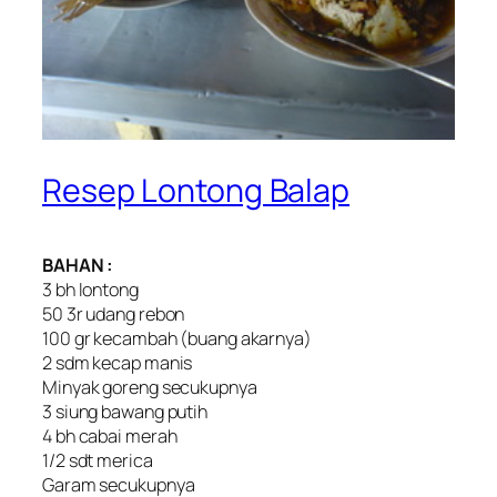
Resep Lontong Balap
BAHAN :
3 bh lontong
50 3r udang rebon
100 gr kecambah (buang akarnya)
2 sdm kecap manis
Minyak goreng secukupnya
3 siung bawang putih
4 bh cabai merah
1/2 sdt merica
Garam secukupnya