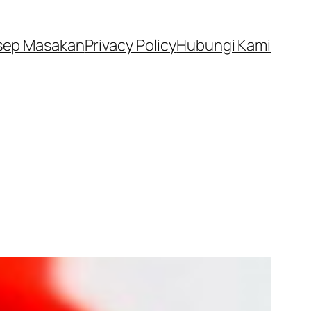
sep Masakan
Privacy Policy
Hubungi Kami