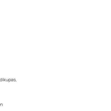
 dikupas,
an