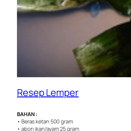
Resep Lemper
BAHAN :
• Beras ketan 500 gram
• abon ikan/ayam 25 gram