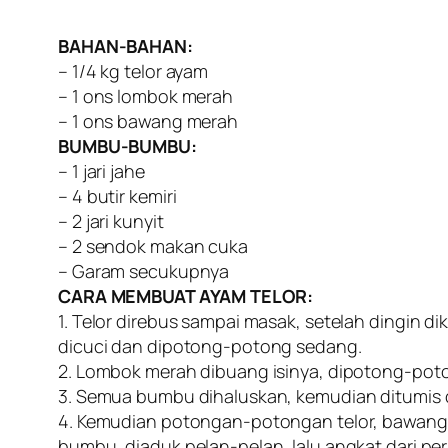
BAHAN-BAHAN:
– 1/4 kg telor ayam
– 1 ons lombok merah
– 1 ons bawang merah
BUMBU-BUMBU:
– 1 jari jahe
– 4 butir kemiri
– 2 jari kunyit
– 2 sendok makan cuka
– Garam secukupnya
CARA MEMBUAT AYAM TELOR:
1. Telor direbus sampai masak, setelah dingin 
dicuci dan dipotong-potong sedang.
2. Lombok merah dibuang isinya, dipotong-po
3. Semua bumbu dihaluskan, kemudian ditumis d
4. Kemudian potongan-potongan telor, bawang
bumbu, diaduk pelan-pelan, lalu angkat dari pe