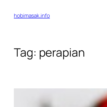
Skip
to
hobimasak.info
content
Tag:
perapian