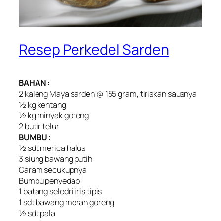
Resep Perkedel Sarden
BAHAN :
2 kaleng Maya sarden @ 155 gram, tiriskan sausnya
½ kg kentang
½ kg minyak goreng
2 butir telur
BUMBU :
½ sdt merica halus
3 siung bawang putih
Garam secukupnya
Bumbu penyedap
1 batang seledri iris tipis
1 sdt bawang merah goreng
½ sdt pala