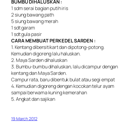
BUMBU DIHALUSKAN :
1 sdm serai bagian putih iris
2 siung bawang path
5 siung bawang merah
1 sdt garam
1 sdt gula pasir
CARA MEMBUAT PERKEDEL SARDEN :
1. Kentang dibersitikart dan dipotong-potong.
Kemudian digoreng lalu haluskan.
2. Maya Sarden dihaluskan
3. Bumbu-bumbu dihaluskan, lalu dicampur dengan
kentang dan Maya Sarden.
Campur rata, baru dibentuk bulat atau segi empat
4. Kemudian digoreng dengan kocokan telur ayam
sampai berwama kuning kemerahan
5. Angkat dan sajikan
19 March 2012