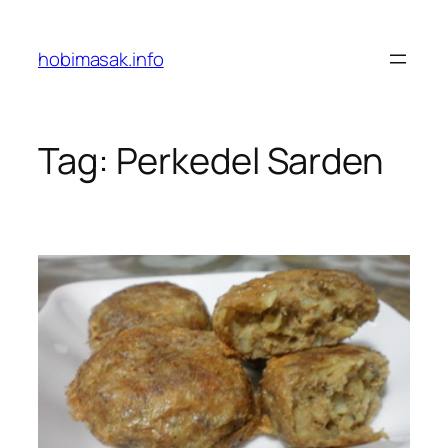
Skip
to
hobimasak.info
content
Tag:
Perkedel Sarden