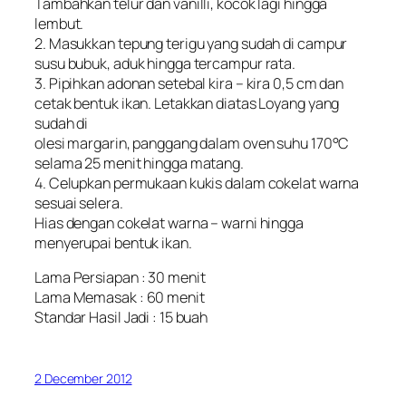
Tambahkan telur dan vanilli, kocok lagi hingga
lembut.
2. Masukkan tepung terigu yang sudah di campur
susu bubuk, aduk hingga tercampur rata.
3. Pipihkan adonan setebal kira – kira 0,5 cm dan
cetak bentuk ikan. Letakkan diatas Loyang yang
sudah di
olesi margarin, panggang dalam oven suhu 170°C
selama 25 menit hingga matang.
4. Celupkan permukaan kukis dalam cokelat warna
sesuai selera.
Hias dengan cokelat warna – warni hingga
menyerupai bentuk ikan.
Lama Persiapan : 30 menit
Lama Memasak : 60 menit
Standar Hasil Jadi : 15 buah
2 December 2012