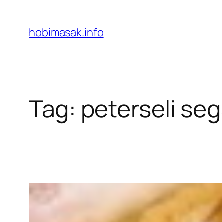
Skip
to
hobimasak.info
content
Tag:
peterseli se