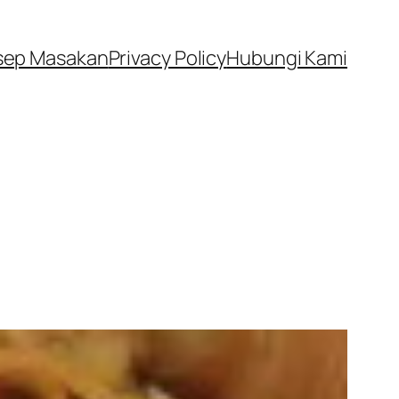
sep Masakan
Privacy Policy
Hubungi Kami