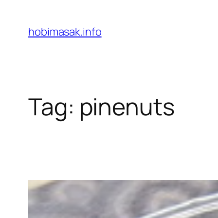
Skip
to
hobimasak.info
content
Tag:
pinenuts