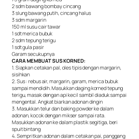
2 sdm bawang bombay cincang
3 slung bawang putih, cincang halus
3 sdm margarin
150 ml susu cair tawar
1 sdt merica bubuk
2 sdm tepung terigu
1 sdt gula pasir
Garam secukupnya
CARA MEMBUAT SUS KORNED:
1. Siapkan cetakan pal, oles tipis dengan margarin,
sisihkan
2. Sus : rebus air, margarin, garam, merica bubuk
sampai mendidih. Masukkan daging korned tepung
terigu, masak dengan api kecil sambil diaduk sampai
mengental. Angkat biarkan adonan dingin
3. Masukkan telur dan baking powder ke dalam
adonan, kocok dengan mikser sampai rata.
Masukkan adonan ke dalam plastik segitiga, beri
spuit bintang
4. Sempritkan adonan dalam cetakan pai, panggang