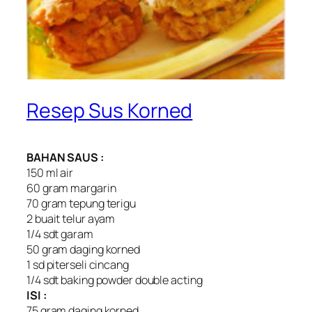
Resep Sus Korned
BAHAN SAUS :
150 ml air
60 gram margarin
70 gram tepung terigu
2 buait telur ayam
1/4 sdt garam
50 gram daging korned
1 sd piterseli cincang
1/4 sdt baking powder double acting
ISI :
75 gram daging korned