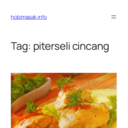
Skip
to
hobimasak.info
content
Tag:
piterseli cincang