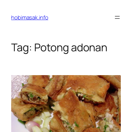
Skip
to
hobimasak.info
content
Tag:
Potong adonan