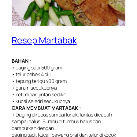
Resep Martabak
BAHAN :
• daging sapi 500 gram
• telur bebek 4 biji
• tepung terigu 400 gram
• garam secukupnya
• ketumbar. jintan sedikit
• Kucai seledri secukupnya
CARA MEMBUAT MARTABAK :
• Daging direbus sampai lunak. lantas dicacah
sampai halus. Bumbu ditumbuk halus dan
campurkan dengan
daging tadi. Kucai, bawang prai dan telur dikocok