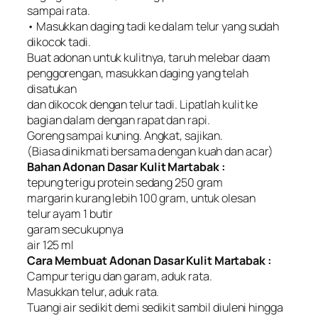
sampai rata.
• Masukkan daging tadi ke dalam telur yang sudah
dikocok tadi.
Buat adonan untuk kulitnya, taruh melebar daam
penggorengan, masukkan daging yang telah
disatukan
dan dikocok dengan telur tadi. Lipatlah kulit ke
bagian dalam dengan rapat dan rapi.
Goreng sampai kuning. Angkat, sajikan.
(Biasa dinikmati bersama dengan kuah dan acar)
Bahan Adonan Dasar Kulit Martabak :
tepung terigu protein sedang 250 gram
margarin kurang lebih 100 gram, untuk olesan
telur ayam 1 butir
garam secukupnya
air 125 ml
Cara Membuat Adonan Dasar Kulit Martabak :
Campur terigu dan garam, aduk rata.
Masukkan telur, aduk rata.
Tuangi air sedikit demi sedikit sambil diuleni hingga