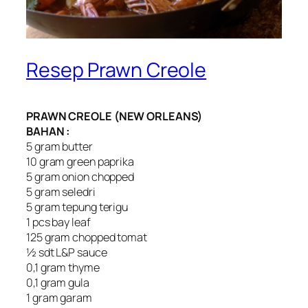
Resep Prawn Creole
PRAWN CREOLE (NEW ORLEANS)
BAHAN :
5 gram butter
10 gram green paprika
5 gram onion chopped
5 gram seledri
5 gram tepung terigu
1 pcs bay leaf
125 gram chopped tomat
½ sdt L&P sauce
0,1 gram thyme
0,1 gram gula
1 gram garam