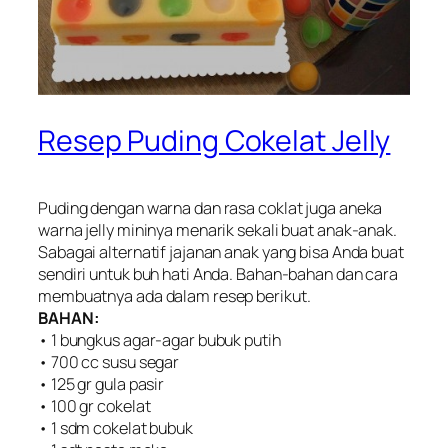
Resep Puding Cokelat Jelly
Puding dengan warna dan rasa coklat juga aneka
warna jelly mininya menarik sekali buat anak-anak.
Sabagai alternatif jajanan anak yang bisa Anda buat
sendiri untuk buh hati Anda. Bahan-bahan dan cara
membuatnya ada dalam resep berikut.
BAHAN:
• 1 bungkus agar-agar bubuk putih
• 700 cc susu segar
• 125 gr gula pasir
• 100 gr cokelat
• 1 sdm cokelat bubuk