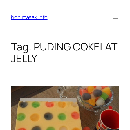
Skip
to
hobimasak.info
content
Tag:
PUDING COKELAT
JELLY