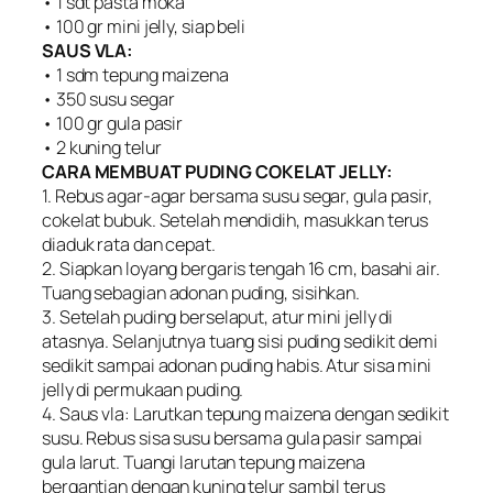
• 1 sdt pasta moka
• 100 gr mini jelly, siap beli
SAUS VLA:
• 1 sdm tepung maizena
• 350 susu segar
• 100 gr gula pasir
• 2 kuning telur
CARA MEMBUAT PUDING COKELAT JELLY:
1. Rebus agar-agar bersama susu segar, gula pasir,
cokelat bubuk. Setelah mendidih, masukkan terus
diaduk rata dan cepat.
2. Siapkan loyang bergaris tengah 16 cm, basahi air.
Tuang sebagian adonan puding, sisihkan.
3. Setelah puding berselaput, atur mini jelly di
atasnya. Selanjutnya tuang sisi puding sedikit demi
sedikit sampai adonan puding habis. Atur sisa mini
jelly di permukaan puding.
4. Saus vla: Larutkan tepung maizena dengan sedikit
susu. Rebus sisa susu bersama gula pasir sampai
gula larut. Tuangi larutan tepung maizena
bergantian dengan kuning telur sambil terus