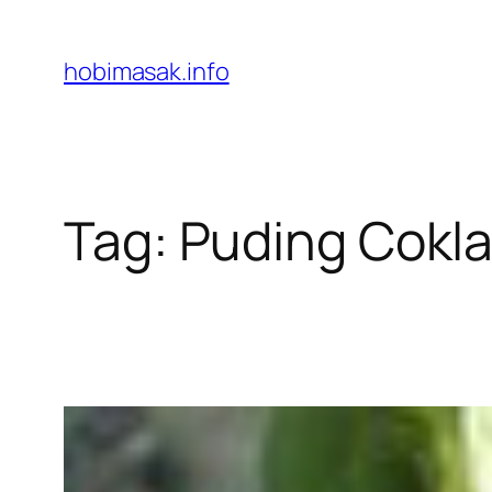
Skip
to
hobimasak.info
content
Tag:
Puding Cokla