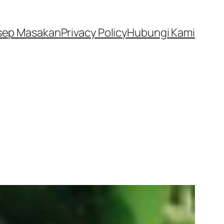
sep Masakan
Privacy Policy
Hubungi Kami