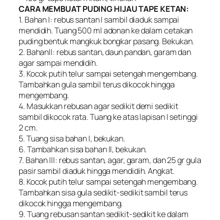
CARA MEMBUAT PUDING HIJAU TAPE KETAN:
1. Bahan I: rebus santan I sambil diaduk sampai
mendidih. Tuang 500 ml adonan ke dalam cetakan
puding bentuk mangkuk bongkar pasang. Bekukan.
2. BahanII: rebus santan, daun pandan, garam dan
agar sampai mendidih.
3. Kocok putih telur sampai setengah mengembang.
Tambahkan gula sambil terus dikocok hingga
mengembang.
4. Masukkan rebusan agar sedikit demi sedikit
sambil dikocok rata. Tuang ke atas lapisan I setinggi
2 cm.
5. Tuang sisa bahan I, bekukan.
6. Tambahkan sisa bahan II, bekukan.
7. Bahan III: rebus santan, agar, garam, dan 25 gr gula
pasir sambil diaduk hingga mendidih. Angkat.
8. Kocok putih telur sampai setengah mengembang.
Tambahkan sisa gula sedikit-sedikit sambil terus
dikocok hingga mengembang.
9. Tuang rebusan santan sedikit-sedikit ke dalam