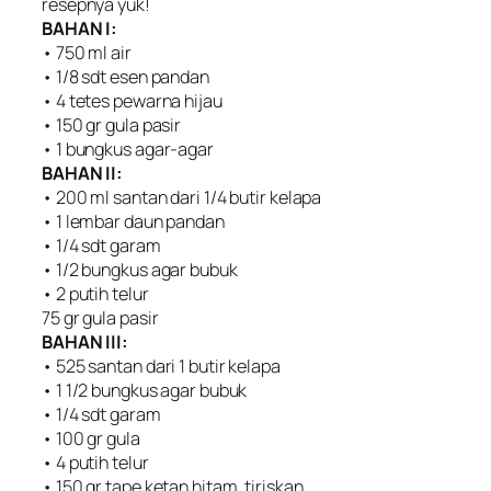
resepnya yuk!
BAHAN I:
• 750 ml air
• 1/8 sdt esen pandan
• 4 tetes pewarna hijau
• 150 gr gula pasir
• 1 bungkus agar-agar
BAHAN II:
• 200 ml santan dari 1/4 butir kelapa
• 1 lembar daun pandan
• 1/4 sdt garam
• 1/2 bungkus agar bubuk
• 2 putih telur
75 gr gula pasir
BAHAN III:
• 525 santan dari 1 butir kelapa
• 1 1/2 bungkus agar bubuk
• 1/4 sdt garam
• 100 gr gula
• 4 putih telur
• 150 gr tape ketan hitam, tiriskan