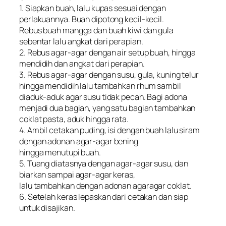
1. Siapkan buah, lalu kupas sesuai dengan
perlakuannya. Buah dipotong kecil-kecil.
Rebus buah mangga dan buah kiwi dan gula
sebentar lalu angkat dari perapian.
2. Rebus agar-agar dengan air setup buah, hingga
mendidih dan angkat dari perapian.
3. Rebus agar-agar dengan susu, gula, kuning telur
hingga mendidih lalu tambahkan rhum sambil
diaduk-aduk agar susu tidak pecah. Bagi adona
menjadi dua bagian, yang satu bagian tambahkan
coklat pasta, aduk hingga rata.
4. Ambil cetakan puding, isi dengan buah lalu siram
dengan adonan agar-agar bening
hingga menutupi buah.
5. Tuang diatasnya dengan agar-agar susu, dan
biarkan sampai agar-agar keras,
lalu tambahkan dengan adonan agaragar coklat.
6. Setelah keras lepaskan dari cetakan dan siap
untuk disajikan.