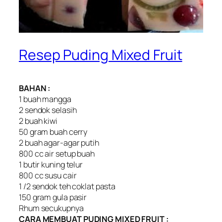
Resep Puding Mixed Fruit
BAHAN :
1 buah mangga
2 sendok selasih
2 buah kiwi
50 gram buah cerry
2 buah agar-agar putih
800 cc air setup buah
1 butir kuning telur
800 cc susu cair
1 /2 sendok teh coklat pasta
150 gram gula pasir
Rhum secukupnya
CARA MEMBUAT PUDING MIXED FRUIT :