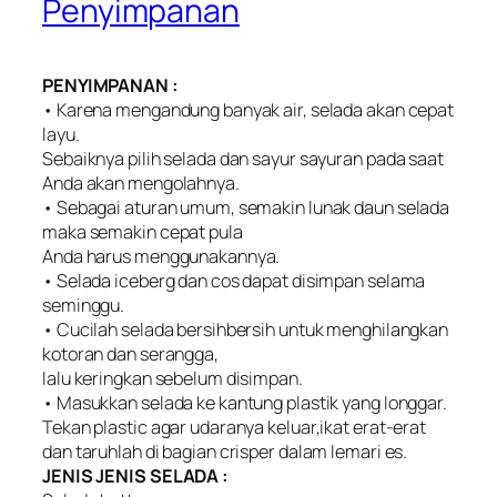
Penyimpanan
PENYIMPANAN :
• Karena mengandung banyak air, selada akan cepat
layu.
Sebaiknya pilih selada dan sayur sayuran pada saat
Anda akan mengolahnya.
• Sebagai aturan umum, semakin lunak daun selada
maka semakin cepat pula
Anda harus menggunakannya.
• Selada iceberg dan cos dapat disimpan selama
seminggu.
• Cucilah selada bersihbersih untuk menghilangkan
kotoran dan serangga,
lalu keringkan sebelum disimpan.
• Masukkan selada ke kantung plastik yang longgar.
Tekan plastic agar udaranya keluar,ikat erat-erat
dan taruhlah di bagian crisper dalam lemari es.
JENIS JENIS SELADA :