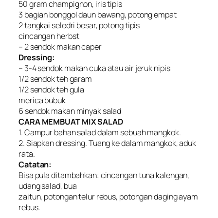
50 gram champignon, iris tipis
3 bagian bonggol daun bawang, potong empat
2 tangkai seledri besar, potong tipis
cincangan herbst
– 2 sendok makan caper
Dressing:
– 3-4 sendok makan cuka atau air jeruk nipis
1/2 sendok teh garam
1/2 sendok teh gula
merica bubuk
6 sendok makan minyak salad
CARA MEMBUAT MIX SALAD
1. Campur bahan salad dalam sebuah mangkok.
2. Siapkan dressing. Tuang ke dalam mangkok, aduk
rata.
Catatan:
Bisa pula ditambahkan: cincangan tuna kalengan,
udang salad, bua
zaitun, potongan telur rebus, potongan daging ayam
rebus.