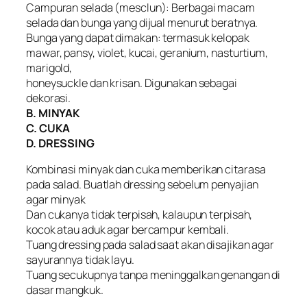
Campuran selada (mesclun): Berbagai macam
selada dan bunga yang dijual menurut beratnya.
Bunga yang dapat dimakan: termasuk kelopak
mawar, pansy, violet, kucai, geranium, nasturtium,
marigold,
honeysuckle dan krisan. Digunakan sebagai
dekorasi.
B. MINYAK
C. CUKA
D. DRESSING
Kombinasi minyak dan cuka memberikan citarasa
pada salad. Buatlah dressing sebelum penyajian
agar minyak
Dan cukanya tidak terpisah, kalaupun terpisah,
kocok atau aduk agar bercampur kembali.
Tuang dressing pada salad saat akan disajikan agar
sayurannya tidak layu.
Tuang secukupnya tanpa meninggalkan genangan di
dasar mangkuk.