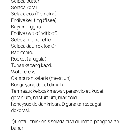
Selada butter
Selada koral
Selada cos (Romaine)
Endive keriting (fisee)
Bayam Inggris
Endive (witlof, witloof)
Selada mignonette:
Selada daun ek (oak):
Radicchio:
Rocket (arugula):
Tunas kacang kapri:
Watercress:
Campuran selada (mesclun)
Bunga yang dapat dimakan
Termasuk kelopak mawar, pansyviolet, kucai,
geranium, nasturtium, marigold,
honeysuckle dan krisan. Digunakan sebagai
dekorasi.
*)Detail jenis-jenis selada bisa di lihat di pengenalan
bahan