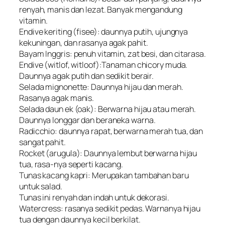
renyah, manis dan lezat. Banyak mengandung
vitamin.
Endive keriting (fisee): daunnya putih, ujungnya
kekuningan, dan rasanya agak pahit.
Bayam Inggris: penuh vitamin, zat besi, dan citarasa.
Endive (witlof, witloof):Tanaman chicory muda.
Daunnya agak putih dan sedikit berair.
Selada mignonette: Daunnya hijau dan merah.
Rasanya agak manis.
Selada daun ek (oak): Berwarna hijau atau merah.
Daunnya longgar dan beraneka warna.
Radicchio: daunnya rapat, berwarna merah tua, dan
sangat pahit.
Rocket (arugula): Daunnya lembut berwarna hijau
tua, rasa-nya seperti kacang.
Tunas kacang kapri: Merupakan tambahan baru
untuk salad.
Tunas ini renyah dan indah untuk dekorasi.
Watercress: rasanya sedikit pedas. Warnanya hijau
tua dengan daunnya kecil berkilat.