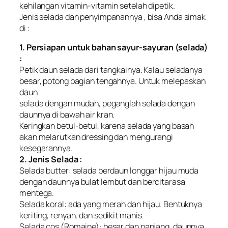
kehilangan vitamin-vitamin setelah dipetik.
Jenis selada dan penyimpanannya , bisa Anda simak
di :
1. Persiapan untuk bahan sayur-sayuran (selada)
:
Petik daun selada dari tangkainya. Kalau seladanya
besar, potong bagian tengahnya. Untuk melepaskan
daun
selada dengan mudah, peganglah selada dengan
daunnya di bawah air kran.
Keringkan betul-betul, karena selada yang basah
akan melarutkan dressing dan mengurangi
kesegarannya.
2. Jenis Selada :
Selada butter: selada berdaun longgar hijau muda
dengan daunnya bulat lembut dan bercitarasa
mentega.
Selada koral: ada yang merah dan hijau. Bentuknya
keriting, renyah, dan sedikit manis.
Selada cos (Romaine): besar dan panjang, daunnya