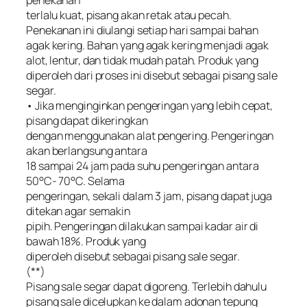
terlalu kuat, pisang akan retak atau pecah.
Penekanan ini diulangi setiap hari sampai bahan
agak kering. Bahan yang agak kering menjadi agak
alot, lentur, dan tidak mudah patah. Produk yang
diperoleh dari proses ini disebut sebagai pisang sale
segar.
• Jika menginginkan pengeringan yang lebih cepat,
pisang dapat dikeringkan
dengan menggunakan alat pengering. Pengeringan
akan berlangsung antara
18 sampai 24 jam pada suhu pengeringan antara
50°C- 70°C. Selama
pengeringan, sekali dalam 3 jam, pisang dapat juga
ditekan agar semakin
pipih. Pengeringan dilakukan sampai kadar air di
bawah 18%. Produk yang
diperoleh disebut sebagai pisang sale segar.
(**)
Pisang sale segar dapat digoreng. Terlebih dahulu
pisang sale dicelupkan ke dalam adonan tepung