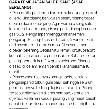
CARA PEMBUATAN SALE PISANG (ASAB
BERELANG) :
• Pisang dikupas kemudian permukaan daging buah
dikerik. Jika pisang berukuran besar, pisang dapat
dibelah dua memanjang. Agar warna pisang sale
lebih cerah dan muda, pisang perlu diasapi dengan
gas SO 2. Pengasapanmenggunakan lemari
pengasap. Pisang disusun di atas rak yang dibuat
dari anyaman lidi atau bambu. Di dasar lemari
dibakar belerang. Setelah itu, lemari ditutup rapat
kecuali saluran udara pembakaran. Setiap kilogram
pisang memerlukan 2-4 gram belerang. Pisang
diasapi di dalam lemari pembakaran selama 10
menit.
• Pisang yang rasanya kurang manis, setelah
pengasapan ditaburi gula pasir sehingga seluruh
permukaannya tertutup lapisan tipis gula. Pisang
tersebut diletakkan di atas nampan, kemudian
dijemur. Pada hari kedua, pisang yang masih basah
dapat ditekan dengan papan agar sedikit pipih. Jika
penekanan