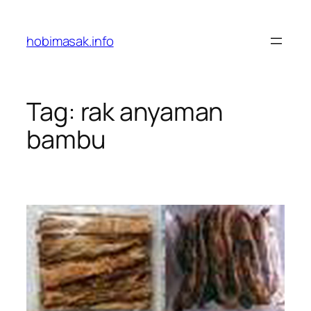
Skip
to
hobimasak.info
content
Tag:
rak anyaman
bambu