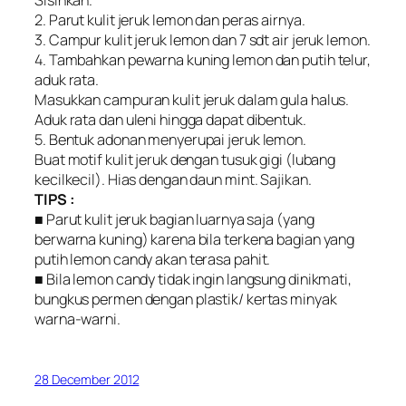
2. Parut kulit jeruk lemon dan peras airnya.
3. Campur kulit jeruk lemon dan 7 sdt air jeruk lemon.
4. Tambahkan pewarna kuning lemon dan putih telur,
aduk rata.
Masukkan campuran kulit jeruk dalam gula halus.
Aduk rata dan uleni hingga dapat dibentuk.
5. Bentuk adonan menyerupai jeruk lemon.
Buat motif kulit jeruk dengan tusuk gigi (lubang
kecilkecil). Hias dengan daun mint. Sajikan.
TIPS :
■ Parut kulit jeruk bagian luarnya saja (yang
berwarna kuning) karena bila terkena bagian yang
putih lemon candy akan terasa pahit.
■ Bila lemon candy tidak ingin langsung dinikmati,
bungkus permen dengan plastik/ kertas minyak
warna-warni.
28 December 2012