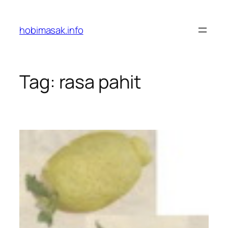
Skip
to
hobimasak.info
content
Tag:
rasa pahit