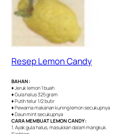
Resep Lemon Candy
BAHAN :
♦ Jeruk lemon 1 buah
♦ Gula halus 325 gram
♦ Putih telur 1/2 butir
♦ Pewarna makanan kuning lemon secukupnya
♦ Daun mint secukupnya
CARA MEMBUAT LEMON CANDY :
1. Ayak gula halus, masukkan dalam mangkuk.
Sisihkan.