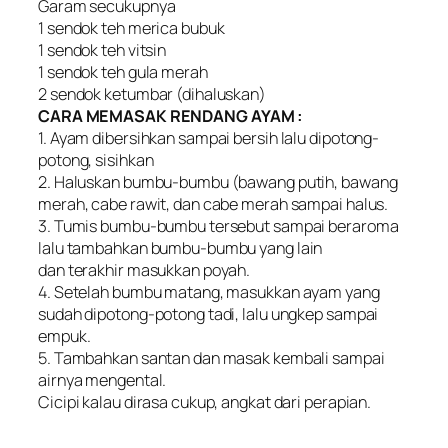
Garam secukupnya
1 sendok teh merica bubuk
1 sendok teh vitsin
1 sendok teh gula merah
2 sendok ketumbar (dihaluskan)
CARA MEMASAK RENDANG AYAM :
1. Ayam dibersihkan sampai bersih lalu dipotong-
potong, sisihkan
2. Haluskan bumbu-bumbu (bawang putih, bawang
merah, cabe rawit, dan cabe merah sampai halus.
3. Tumis bumbu-bumbu tersebut sampai beraroma
lalu tambahkan bumbu-bumbu yang lain
dan terakhir masukkan poyah.
4. Setelah bumbu matang, masukkan ayam yang
sudah dipotong-potong tadi, lalu ungkep sampai
empuk.
5. Tambahkan santan dan masak kembali sampai
airnya mengental.
Cicipi kalau dirasa cukup, angkat dari perapian.