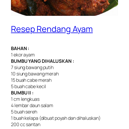
Resep Rendang Ayam
BAHAN :
1 ekor ayam
BUMBU YANG DIHALUSKAN :
7 siung bawang putih
10 siung bawang merah
15 buah cabe merah
5 buah cabe kecil
BUMBU II :
1 cm lengkuas
4 lembar daun salam
5 buah sereh
1 buah kelapa (dibuat poyah dan dihaluskan)
200 cc santan