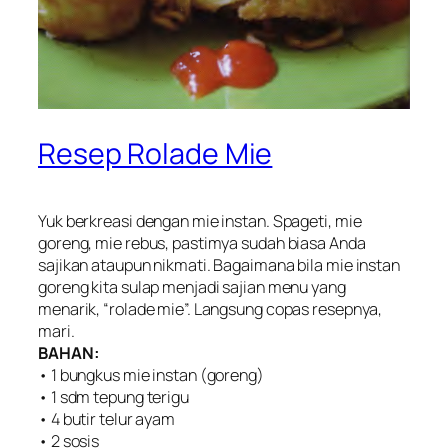
Resep Rolade Mie
Yuk berkreasi dengan mie instan. Spageti, mie
goreng, mie rebus, pastimya sudah biasa Anda
sajikan ataupun nikmati. Bagaimana bila mie instan
goreng kita sulap menjadi sajian menu yang
menarik, “rolade mie”. Langsung copas resepnya,
mari.
BAHAN:
• 1 bungkus mie instan (goreng)
• 1 sdm tepung terigu
• 4 butir telur ayam
• 2 sosis