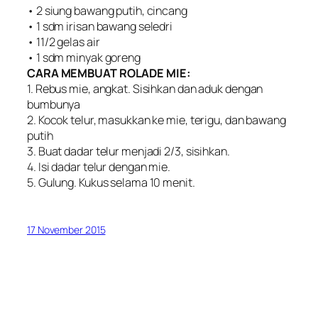
• 2 siung bawang putih, cincang
• 1 sdm irisan bawang seledri
• 11/2 gelas air
• 1 sdm minyak goreng
CARA MEMBUAT ROLADE MIE:
1. Rebus mie, angkat. Sisihkan dan aduk dengan
bumbunya
2. Kocok telur, masukkan ke mie, terigu, dan bawang
putih
3. Buat dadar telur menjadi 2/3, sisihkan.
4. Isi dadar telur dengan mie.
5. Gulung. Kukus selama 10 menit.
17 November 2015