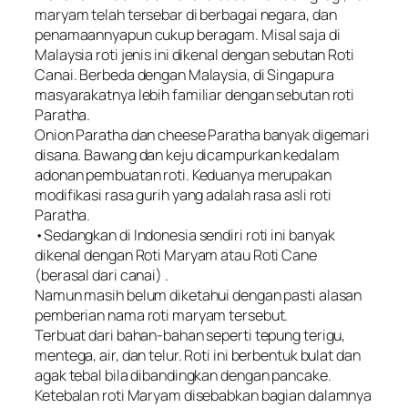
maryam telah tersebar di berbagai negara, dan
penamaannyapun cukup beragam. Misal saja di
Malaysia roti jenis ini dikenal dengan sebutan Roti
Canai. Berbeda dengan Malaysia, di Singapura
masyarakatnya lebih familiar dengan sebutan roti
Paratha.
Onion Paratha dan cheese Paratha banyak digemari
disana. Bawang dan keju dicampurkan kedalam
adonan pembuatan roti. Keduanya merupakan
modifikasi rasa gurih yang adalah rasa asli roti
Paratha.
•Sedangkan di Indonesia sendiri roti ini banyak
dikenal dengan Roti Maryam atau Roti Cane
(berasal dari canai) .
Namun masih belum diketahui dengan pasti alasan
pemberian nama roti maryam tersebut.
Terbuat dari bahan-bahan seperti tepung terigu,
mentega, air, dan telur. Roti ini berbentuk bulat dan
agak tebal bila dibandingkan dengan pancake.
Ketebalan roti Maryam disebabkan bagian dalamnya