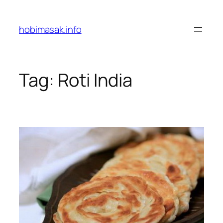
Skip
to
hobimasak.info
content
Tag:
Roti India