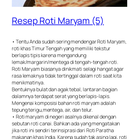
Resep Roti Maryam (5)
• Tentu Anda sudah sering mendengar Roti Maryam,
roti khas Timur Tengah yang memiliki tekstur
berlapis tipis karena mengandung
lemak/margarin/mentega di tengah-tengah roti.
Roti Maryam biasanya dinikmati selagi hangat agar
rasa lemaknya tidak tertinggal dalam roti saat kita
menikmatinya.
Bentuknya bulat dan agak tebal, lantaran bagian
dalamnya terdapat serat yang berlapis-lapis.
Mengenai komposisi bahan roti maryam adalah
tepung terigu,mentega, air, dan telur.
• Roti maryam di negeri asalnya dikenal dengan
sebutan roti canai. Bahkan ada yang mengatakan
jika roti ini sendiri terinsiprasi dari Roti Paratha
makanan khas India. Karena sudah tak asing lagi, roti