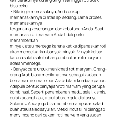
temperaturnya kurang dingin sehingga roti tidak
bisa beku.
• Bila ingin memasaknya, Anda cukup
memanaskannya di atas api sedang. Lama proses
memanaskannya
tergantung kesenangan dan kebutuhan Anda. Saat
memanasi roti maryam Anda tidak perlu
menambahkan
minyak, atau mentega karena ketika dipanaskan roti
akan mengeluarkan banyak minyak. Minyak keluar
karena salah satu bahan pembuatan roti maryam
adalah mentega.
• Banyak cara untuk menikmati roti maryam. Orang-
orang Arab biasa menikmatinya sebagai kudapan
bersama minuman khas Arab dalam keadaan panas.
Adapula bentuk penyajian roti maryam yang berupa
kombinasi. Seperti penambahan madu, selai, kismis,
gulai kacang hijau, atau taburan gula diatasnya.
Selain itu Anda juga bisa memberi campuran salad
buah atau salad sayuran. Meski inovasi ini dianggap
menyimpang dari pakem roti maryam yang sudah