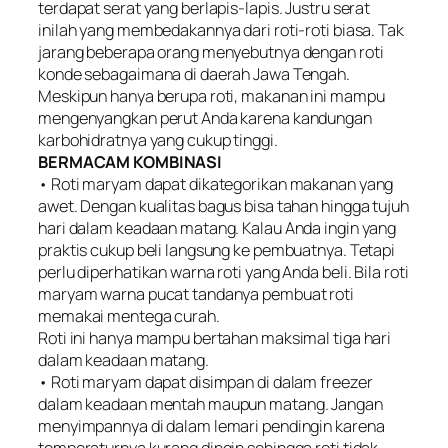
terdapat serat yang berlapis-lapis. Justru serat
inilah yang membedakannya dari roti-roti biasa. Tak
jarang beberapa orang menyebutnya dengan roti
konde sebagaimana di daerah Jawa Tengah.
Meskipun hanya berupa roti, makanan ini mampu
mengenyangkan perut Anda karena kandungan
karbohidratnya yang cukup tinggi.
BERMACAM KOMBINASI
• Roti maryam dapat dikategorikan makanan yang
awet. Dengan kualitas bagus bisa tahan hingga tujuh
hari dalam keadaan matang. Kalau Anda ingin yang
praktis cukup beli langsung ke pembuatnya. Tetapi
perlu diperhatikan warna roti yang Anda beli. Bila roti
maryam warna pucat tandanya pembuat roti
memakai mentega curah.
Roti ini hanya mampu bertahan maksimal tiga hari
dalam keadaan matang.
• Roti maryam dapat disimpan di dalam freezer
dalam keadaan mentah maupun matang. Jangan
menyimpannya di dalam lemari pendingin karena