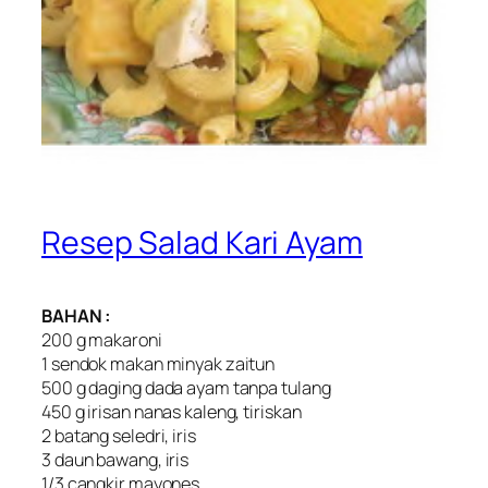
Resep Salad Kari Ayam
BAHAN :
200 g makaroni
1 sendok makan minyak zaitun
500 g daging dada ayam tanpa tulang
450 g irisan nanas kaleng, tiriskan
2 batang seledri, iris
3 daun bawang, iris
1/3 cangkir mayones