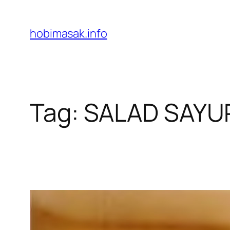
Skip
to
hobimasak.info
content
Tag:
SALAD SAYU