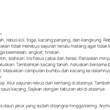
:
isah, rebus kol, toge, kacang panjang, dan kangkung. R
kan tidak merebus sayuran terlalu matang agar tidak 
a keemasan, angkat, tiriskan.
tih, sisihkan. Iris halus cabai dan terasi. Panaskan m
u haluskan. Tambahkan kacang tanah, haluskan bersama
ecil. Masukkan campuran bumbu dan kacang ke dalamn
n
aji. Atur sayuran rebus dan kentang di atasnya. Tambah
 saus kacang. Sajikan dengan taburan ebi di atasnya
s daun jeruk yang sudah disangrai hingga kering. Arom