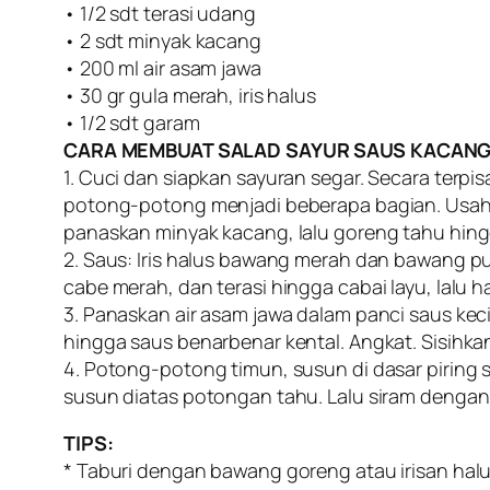
• 1/2 sdt terasi udang
• 2 sdt minyak kacang
• 200 ml air asam jawa
• 30 gr gula merah, iris halus
• 1/2 sdt garam
CARA MEMBUAT SALAD SAYUR SAUS KACANG
1. Cuci dan siapkan sayuran segar. Secara terp
potong-potong menjadi beberapa bagian. Usaha
panaskan minyak kacang, lalu goreng tahu hingg
2. Saus: Iris halus bawang merah dan bawang pu
cabe merah, dan terasi hingga cabai layu, lal
3. Panaskan air asam jawa dalam panci saus k
hingga saus benarbenar kental. Angkat. Sisihka
4. Potong-potong timun, susun di dasar piring s
susun diatas potongan tahu. Lalu siram dengan
TIPS:
* Taburi dengan bawang goreng atau irisan halu