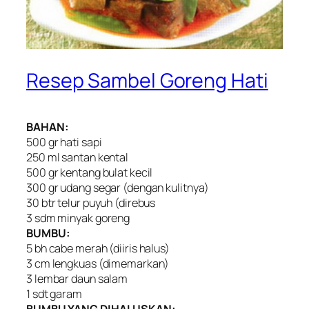
Resep Sambel Goreng Hati
BAHAN:
500 gr hati sapi
250 ml santan kental
500 gr kentang bulat kecil
300 gr udang segar (dengan kulitnya)
30 btr telur puyuh (direbus
3 sdm minyak goreng
BUMBU:
5 bh cabe merah (diiris halus)
3 cm lengkuas (dimemarkan)
3 lembar daun salam
1 sdt garam
BUMBU YANG DIHALUSKAN: