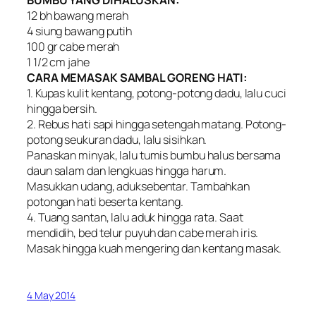
12 bh bawang merah
4 siung bawang putih
100 gr cabe merah
1 1/2 cm jahe
CARA MEMASAK SAMBAL GORENG HATI:
1. Kupas kulit kentang, potong-potong dadu, lalu cuci
hingga bersih.
2. Rebus hati sapi hingga setengah matang. Potong-
potong seukuran dadu, lalu sisihkan.
Panaskan minyak, lalu tumis bumbu halus bersama
daun salam dan lengkuas hingga harum.
Masukkan udang, aduksebentar. Tambahkan
potongan hati beserta kentang.
4. Tuang santan, lalu aduk hingga rata. Saat
mendidih, bed telur puyuh dan cabe merah iris.
Masak hingga kuah mengering dan kentang masak.
4 May 2014