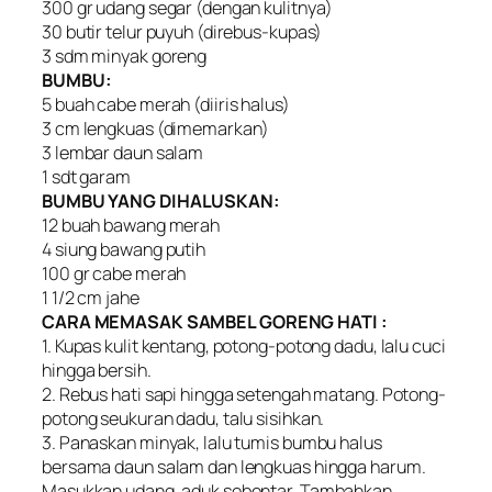
300 gr udang segar (dengan kulitnya)
30 butir telur puyuh (direbus-kupas)
3 sdm minyak goreng
BUMBU:
5 buah cabe merah (diiris halus)
3 cm lengkuas (dimemarkan)
3 lembar daun salam
1 sdt garam
BUMBU YANG DIHALUSKAN:
12 buah bawang merah
4 siung bawang putih
100 gr cabe merah
1 1/2 cm jahe
CARA MEMASAK SAMBEL GORENG HATI :
1. Kupas kulit kentang, potong-potong dadu, lalu cuci
hingga bersih.
2. Rebus hati sapi hingga setengah matang. Potong-
potong seukuran dadu, talu sisihkan.
3. Panaskan minyak, lalu tumis bumbu halus
bersama daun salam dan lengkuas hingga harum.
Masukkan udang, aduk sebentar. Tambahkan