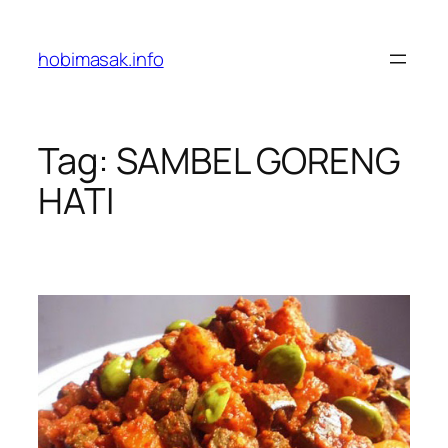
Skip
to
hobimasak.info
content
Tag:
SAMBEL GORENG
HATI