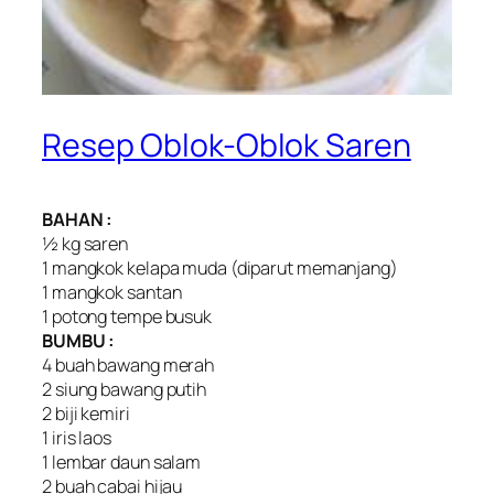
Resep Oblok-Oblok Saren
BAHAN :
½ kg saren
1 mangkok kelapa muda (diparut memanjang)
1 mangkok santan
1 potong tempe busuk
BUMBU :
4 buah bawang merah
2 siung bawang putih
2 biji kemiri
1 iris laos
1 lembar daun salam
2 buah cabai hijau