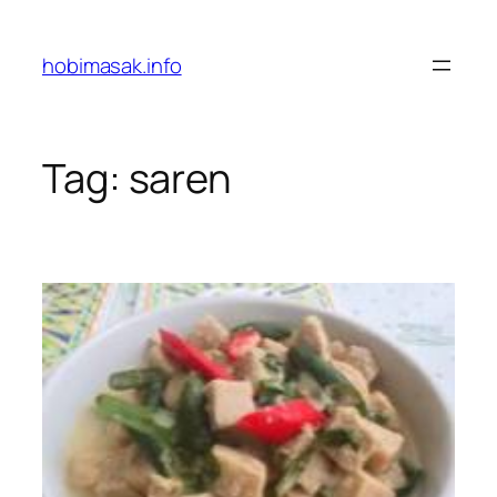
Skip
to
hobimasak.info
content
Tag:
saren