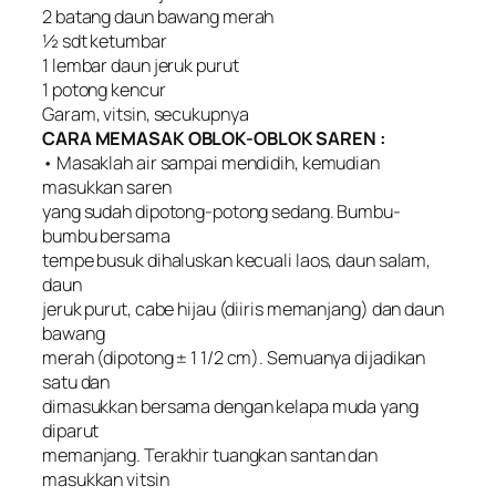
2 batang daun bawang merah
½ sdt ketumbar
1 lembar daun jeruk purut
1 potong kencur
Garam, vitsin, secukupnya
CARA MEMASAK OBLOK-OBLOK SAREN :
• Masaklah air sampai mendidih, kemudian
masukkan saren
yang sudah dipotong-potong sedang. Bumbu-
bumbu bersama
tempe busuk dihaluskan kecuali laos, daun salam,
daun
jeruk purut, cabe hijau (diiris memanjang) dan daun
bawang
merah (dipotong ± 1 1/2 cm). Semuanya dijadikan
satu dan
dimasukkan bersama dengan kelapa muda yang
diparut
memanjang. Terakhir tuangkan santan dan
masukkan vitsin