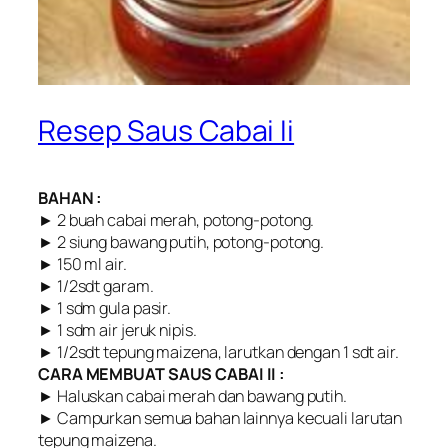
Resep Saus Cabai Ii
BAHAN :
► 2 buah cabai merah, potong-potong.
► 2 siung bawang putih, potong-potong.
► 150 ml air.
► 1/2sdt garam.
► 1 sdm gula pasir.
► 1 sdm air jeruk nipis.
► 1/2sdt tepung maizena, larutkan dengan 1 sdt air.
CARA MEMBUAT SAUS CABAI II :
► Haluskan cabai merah dan bawang putih.
► Campurkan semua bahan lainnya kecuali larutan
tepung maizena.