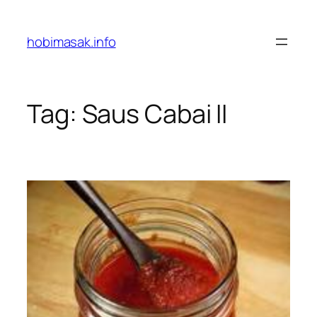
Skip
to
hobimasak.info
content
Tag:
Saus Cabai II