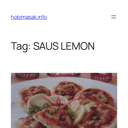
Skip
to
hobimasak.info
content
Tag:
SAUS LEMON