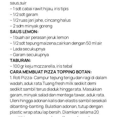
saus,suir
– 1 sdt cabai rawit hijau, iris tipis
– 1/2 sdt garam
– 1/2 ruas jari jahe, cincang halus
– 2 sdm minyak goreng
SAUS LEMON:
– 1 buah air perasan jeruk lemon
– 1/2 sdt tepung maizena,cairkan dengan 50 ml air
– Lada secukupnya
– Garam secukupnya
TABURAN:
– 100 gr keju mozzarella, iris tebal
CARA MEMBUAT PIZZA TOPPING BOTAN:
1. Roti Pizza: Campur tepung terigu dan ragi di dalam
wadah, aduk rata.Tuang fresh milk sedikit demi
sedikit sambil terus diaduk hingga rata. Masukkan
garam, minyak salad dan mentega tawar, aduk rata.
Uleni hingga adonan kalis dan elastis sambil sesekali
dibanting-banting. Bulatkan adonan, tutup dengan
plastic wrap atau lap bersih. Diamkan selama 20