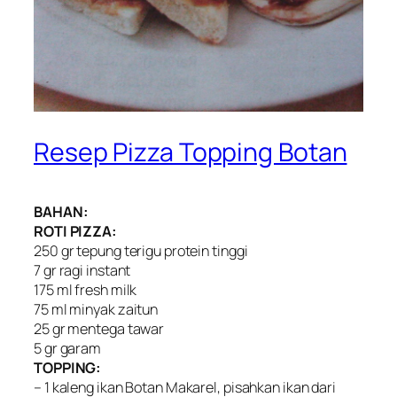
Resep Pizza Topping Botan
BAHAN:
ROTI PIZZA:
250 gr tepung terigu protein tinggi
7 gr ragi instant
175 ml fresh milk
75 ml minyak zaitun
25 gr mentega tawar
5 gr garam
TOPPING:
– 1 kaleng ikan Botan Makarel, pisahkan ikan dari