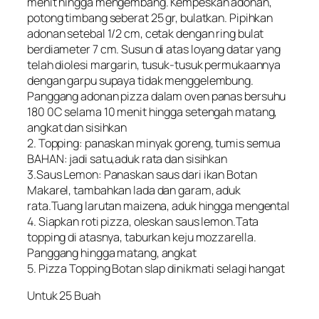
menit hingga mengembang. Kempeskan adonan,
potong timbang seberat 25 gr, bulatkan. Pipihkan
adonan setebal 1/2 cm, cetak dengan ring bulat
berdiameter 7 cm. Susun di atas loyang datar yang
telah diolesi margarin, tusuk-tusuk permukaannya
dengan garpu supaya tidak menggelembung.
Panggang adonan pizza dalam oven panas bersuhu
180 0C selama 10 menit hingga setengah matang,
angkat dan sisihkan
2. Topping: panaskan minyak goreng, tumis semua
BAHAN: jadi satu,aduk rata dan sisihkan
3.Saus Lemon: Panaskan saus dari ikan Botan
Makarel, tambahkan lada dan garam, aduk
rata.Tuang larutan maizena, aduk hingga mengental
4. Siapkan roti pizza, oleskan saus lemon.Tata
topping di atasnya, taburkan keju mozzarella.
Panggang hingga matang, angkat
5. Pizza Topping Botan slap dinikmati selagi hangat
Untuk 25 Buah