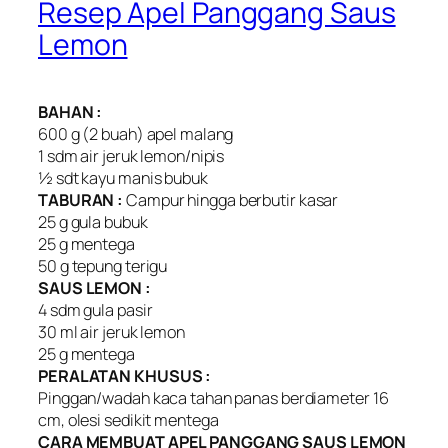
Resep Apel Panggang Saus
Lemon
BAHAN :
600 g (2 buah) apel malang
1 sdm air jeruk lemon/nipis
½ sdt kayu manis bubuk
TABURAN :
Campur hingga berbutir kasar
25 g gula bubuk
25 g mentega
50 g tepung terigu
SAUS LEMON :
4 sdm gula pasir
30 ml air jeruk lemon
25 g mentega
PERALATAN KHUSUS :
Pinggan/wadah kaca tahan panas berdiameter 16
cm, olesi sedikit mentega
CARA MEMBUAT APEL PANGGANG SAUS LEMON