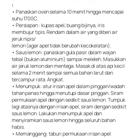
:
• Panaskan oven selama 10 menit hingga mencapai
suhu 1700C.
• Persiapan : kupas apel, buang bijinya, iris
membujur tipis. Rendam dalam air yang diberi air
jeruk nipis/
lemon (agar apel tidak berubah kecokelatan).
• Saus lemon: panaskan gula pasir dalam wajan
tebal (bukan aluminium) sampai meleleh. Masukkan
air jeruk lemon dan mentega. Masak di atas api kecil
selama 2 menit sampai semua bahan larut dan
tercampur rata. Angkat.
• Menumpuk: atur irisan apel dalam pinggan/wadah
tahan panas hingga menutupi dasar pinggan. Siram
permukaan apel dengan sedikit saus lemon. Tumpuk
lagi atasnya dengan irisan apel, siram dengan sedikit
saus lemon. Lakukan menumpuk apel dan
menyiramkan saus lemon hingga seluruh bahan
habis.
• Memanggang: taburi permukaan irisan apel