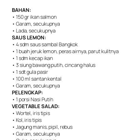
BAHAN:
• 150 gr ikan salmon
• Garam, secukupnya
• Lada, secukupnya
SAUS LEMON:
• 4 sdm saus sambal Bangkok
• 1 buah jeruk lemon, peras airnya, parut kulitnya
• 1 sdm kecap ikan
• 3 siung bawang putih, cincang halus
• 1 sdt gula pasir
• 100 ml santan kental
• Garam, secukupnya
PELENGKAP:
• 1 porsi Nasi Putih
VEGETABLE SALAD:
• Wortel, iris tipis
• Kol, iris tipis
• Jagung manis, pipil, rebus
• Garam, secukupnya