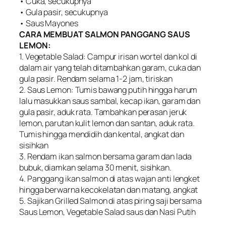
• Cuka, secukupnya
• Gula pasir, secukupnya
• Saus Mayones
CARA MEMBUAT SALMON PANGGANG SAUS
LEMON:
1. Vegetable Salad: Campur irisan wortel dan kol di
dalam air yang telah ditambahkan garam, cuka dan
gula pasir. Rendam selama 1-2 jam, tiriskan
2. Saus Lemon: Tumis bawang putih hingga harum
lalu masukkan saus sambal, kecap ikan, garam dan
gula pasir, aduk rata. Tambahkan perasan jeruk
lemon, parutan kulit lemon dan santan, aduk rata.
Tumis hingga mendidih dan kental, angkat dan
sisihkan
3. Rendam ikan salmon bersama garam dan lada
bubuk, diamkan selama 30 menit, sisihkan.
4. Panggang ikan salmon di atas wajan anti lengket
hingga berwarna kecokelatan dan matang, angkat
5. Sajikan Grilled Salmon di atas piring saji bersama
Saus Lemon, Vegetable Salad saus dan Nasi Putih