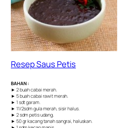
Resep Saus Petis
BAHAN :
► 2 buah cabai merah.
► 5 buah cabai rawit merah.
► 1 sdt garam.
► 11/2sdm gula merah, sisir halus.
► 2 sdm petis udang.
► 50 gr kacang tanah sangrai, haluskan.
► 1 sdm kecap manis.