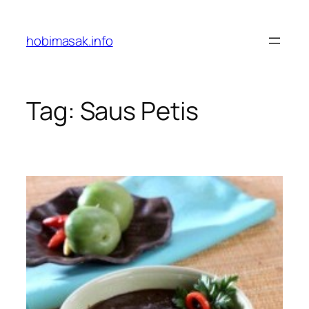
Skip
to
hobimasak.info
content
Tag:
Saus Petis